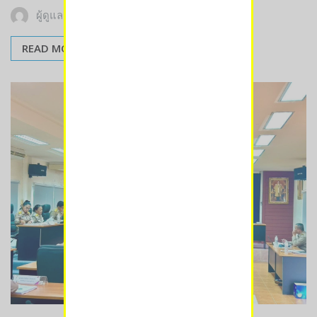
โรคไข้เลือดออก
ผู้ดูแล
ส.ค. 7, 2026
0
READ MORE